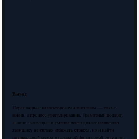
Вывод
Переговоры с коллекторским агентством — это не
война, а процесс урегулирования. Грамотный подход,
знание своих прав и умение вести диалог позволяют
заемщику не только избежать стресса, но и найти
оптимальный выход из сложной финансовой ситуации.