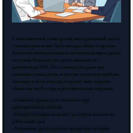
С экономической точки зрения, конструктивный диалог
с коллектором может быть выгоден обеим сторонам.
Агентства заинтересованы в частичном возврате долга,
поскольку большинство долгов выкупается с
дисконтом до 90%. Это означает, что даже при
снижении суммы долга, агентство остается в прибыли.
Заемщик, в свою очередь, получает шанс закрыть
обязательства без суда и дополнительных издержек.
- Снижение суммы долга возможно при
единовременном платеже
- Реструктуризация позволяет растянуть выплаты на
длительный срок
- Устранение долга улучшает кредитную историю