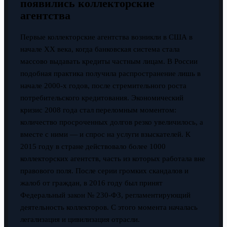
появились коллекторские
агентства
Первые коллекторские агентства возникли в США в
начале XX века, когда банковская система стала
массово выдавать кредиты частным лицам. В России
подобная практика получила распространение лишь в
начале 2000-х годов, после стремительного роста
потребительского кредитования. Экономический
кризис 2008 года стал переломным моментом:
количество просроченных долгов резко увеличилось, а
вместе с ними — и спрос на услуги взыскателей. К
2015 году в стране действовало более 1000
коллекторских агентств, часть из которых работала вне
правового поля. После серии громких скандалов и
жалоб от граждан, в 2016 году был принят
Федеральный закон № 230-ФЗ, регламентирующий
деятельность коллекторов. С этого момента началась
легализация и цивилизация отрасли.