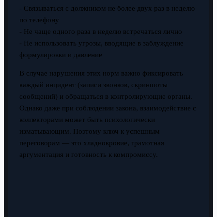
- Связываться с должником не более двух раз в неделю
по телефону
- Не чаще одного раза в неделю встречаться лично
- Не использовать угрозы, вводящие в заблуждение
формулировки и давление
В случае нарушения этих норм важно фиксировать
каждый инцидент (записи звонков, скриншоты
сообщений) и обращаться в контролирующие органы.
Однако даже при соблюдении закона, взаимодействие с
коллекторами может быть психологически
изматывающим. Поэтому ключ к успешным
переговорам — это хладнокровие, грамотная
аргументация и готовность к компромиссу.