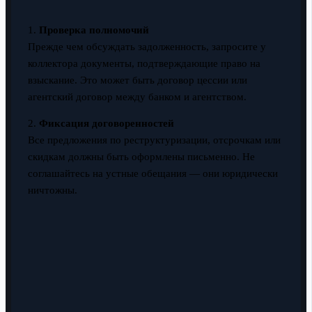
1.
Проверка полномочий
Прежде чем обсуждать задолженность, запросите у
коллектора документы, подтверждающие право на
взыскание. Это может быть договор цессии или
агентский договор между банком и агентством.
2.
Фиксация договоренностей
Все предложения по реструктуризации, отсрочкам или
скидкам должны быть оформлены письменно. Не
соглашайтесь на устные обещания — они юридически
ничтожны.