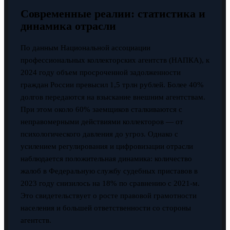
Современные реалии: статистика и
динамика отрасли
По данным Национальной ассоциации
профессиональных коллекторских агентств (НАПКА), к
2024 году объем просроченной задолженности
граждан России превысил 1,5 трлн рублей. Более 40%
долгов передаются на взыскание внешним агентствам.
При этом около 60% заемщиков сталкиваются с
неправомерными действиями коллекторов — от
психологического давления до угроз. Однако с
усилением регулирования и цифровизации отрасли
наблюдается положительная динамика: количество
жалоб в Федеральную службу судебных приставов в
2023 году снизилось на 18% по сравнению с 2021-м.
Это свидетельствует о росте правовой грамотности
населения и большей ответственности со стороны
агентств.