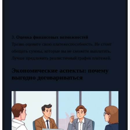
3.
Оценка финансовых возможностей
Трезво оцените свою платежеспособность. Не стоит
обещать суммы, которые вы не сможете выплатить.
Лучше предложить реалистичный график платежей.
Экономические аспекты: почему
выгодно договариваться