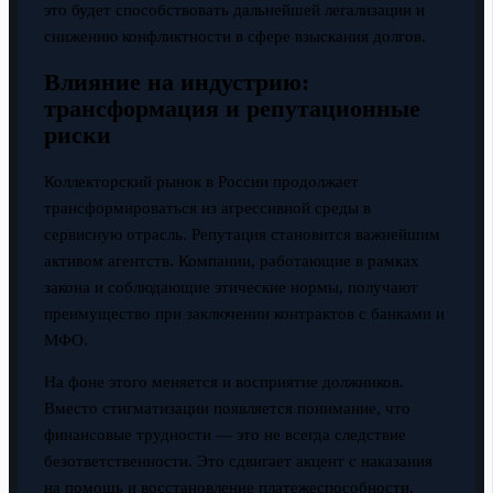
это будет способствовать дальнейшей легализации и
снижению конфликтности в сфере взыскания долгов.
Влияние на индустрию:
трансформация и репутационные
риски
Коллекторский рынок в России продолжает
трансформироваться из агрессивной среды в
сервисную отрасль. Репутация становится важнейшим
активом агентств. Компании, работающие в рамках
закона и соблюдающие этические нормы, получают
преимущество при заключении контрактов с банками и
МФО.
На фоне этого меняется и восприятие должников.
Вместо стигматизации появляется понимание, что
финансовые трудности — это не всегда следствие
безответственности. Это сдвигает акцент с наказания
на помощь и восстановление платежеспособности.