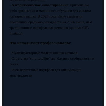
-
Алгоритмическое инвестирование
: применение
робо-эдвайзеров и машинного обучения для анализа
паттернов рынка. В 2025 году такие стратегии
обеспечили среднюю доходность на 2,5% выше, чем
традиционные портфельные решения (данные CFA
Institute).
Что используют профессионалы:
- Мультифакторные модели оценки активов
- Стратегии "core-satellite" для баланса стабильности и
роста
- Риск-паритетные портфели для оптимизации
волатильности