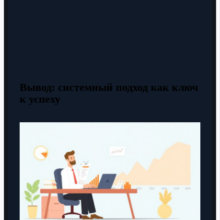
Вывод: системный подход как ключ
к успеху