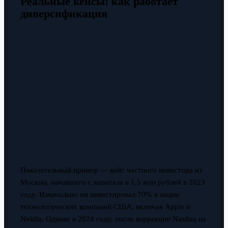
Реальные кейсы: как работает
диверсификация
Показательный пример — кейс частного инвестора из
Москвы, начавшего с капитала в 1,5 млн рублей в 2023
году. Изначально он инвестировал 70% в акции
технологических компаний США, включая Apple и
Nvidia. Однако в 2024 году, после коррекции Nasdaq на