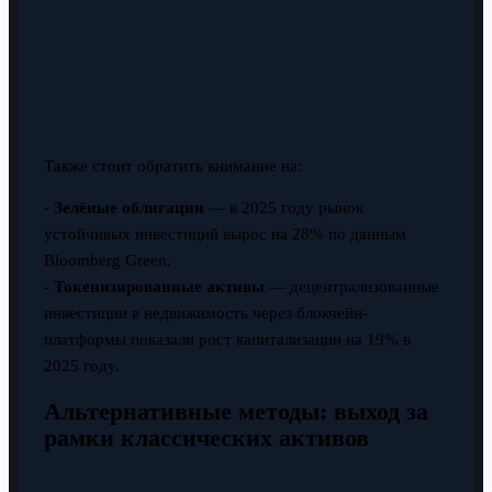
Также стоит обратить внимание на:
-
Зелёные облигации
— в 2025 году рынок
устойчивых инвестиций вырос на 28% по данным
Bloomberg Green.
-
Токенизированные активы
— децентрализованные
инвестиции в недвижимость через блокчейн-
платформы показали рост капитализации на 19% в
2025 году.
Альтернативные методы: выход за
рамки классических активов