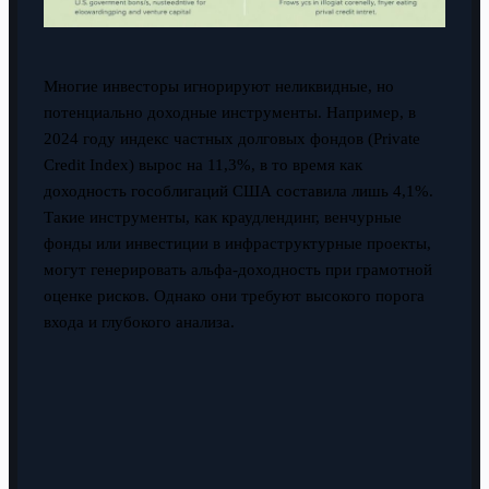
Многие инвесторы игнорируют неликвидные, но
потенциально доходные инструменты. Например, в
2024 году индекс частных долговых фондов (Private
Credit Index) вырос на 11,3%, в то время как
доходность гособлигаций США составила лишь 4,1%.
Такие инструменты, как краудлендинг, венчурные
фонды или инвестиции в инфраструктурные проекты,
могут генерировать альфа-доходность при грамотной
оценке рисков. Однако они требуют высокого порога
входа и глубокого анализа.