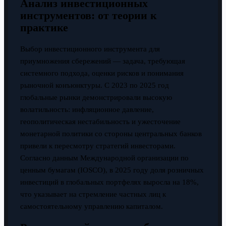
Анализ инвестиционных
инструментов: от теории к
практике
Выбор инвестиционного инструмента для
приумножения сбережений — задача, требующая
системного подхода, оценки рисков и понимания
рыночной конъюнктуры. С 2023 по 2025 год
глобальные рынки демонстрировали высокую
волатильность: инфляционное давление,
геополитическая нестабильность и ужесточение
монетарной политики со стороны центральных банков
привели к пересмотру стратегий инвесторами.
Согласно данным Международной организации по
ценным бумагам (IOSCO), в 2025 году доля розничных
инвестиций в глобальных портфелях выросла на 18%,
что указывает на стремление частных лиц к
самостоятельному управлению капиталом.