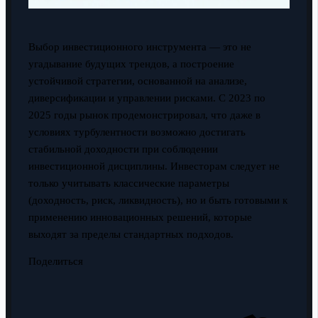
Выбор инвестиционного инструмента — это не
угадывание будущих трендов, а построение
устойчивой стратегии, основанной на анализе,
диверсификации и управлении рисками. С 2023 по
2025 годы рынок продемонстрировал, что даже в
условиях турбулентности возможно достигать
стабильной доходности при соблюдении
инвестиционной дисциплины. Инвесторам следует не
только учитывать классические параметры
(доходность, риск, ликвидность), но и быть готовыми к
применению инновационных решений, которые
выходят за пределы стандартных подходов.
Поделиться