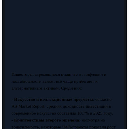
Инвесторы, стремящиеся к защите от инфляции и
нестабильности валют, всё чаще прибегают к
альтернативным активам. Среди них:
-
Искусство и коллекционные предметы
: согласно
Art Market Report, средняя доходность инвестиций в
современное искусство составила 10,7% в 2025 году.
-
Криптоактивы второго эшелона
: несмотря на
волатильность, некоторые DeFi-проекты показали рост