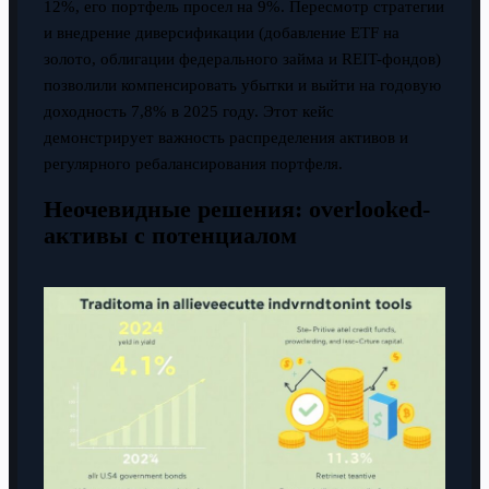
12%, его портфель просел на 9%. Пересмотр стратегии
и внедрение диверсификации (добавление ETF на
золото, облигации федерального займа и REIT-фондов)
позволили компенсировать убытки и выйти на годовую
доходность 7,8% в 2025 году. Этот кейс
демонстрирует важность распределения активов и
регулярного ребалансирования портфеля.
Неочевидные решения: overlooked-
активы с потенциалом