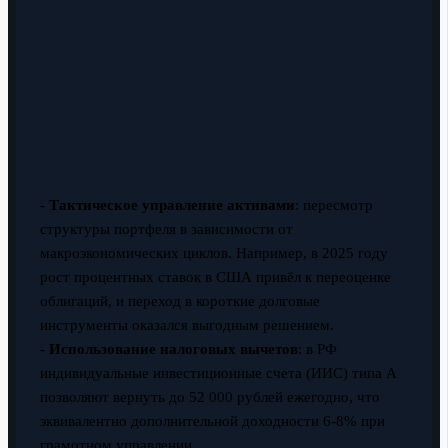
-
Тактическое управление активами
: пересмотр
структуры портфеля в зависимости от
макроэкономических циклов. Например, в 2025 году
рост процентных ставок в США привёл к переоценке
облигаций, и переход в короткие долговые
инструменты оказался выгодным решением.
-
Использование налоговых вычетов
: в РФ
индивидуальные инвестиционные счета (ИИС) типа А
позволяют вернуть до 52 000 рублей ежегодно, что
эквивалентно дополнительной доходности 6-8% при
грамотном управлении.