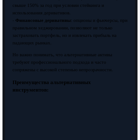
свыше 150% за год при условии стейкинга и
использования деривативов.
-
Финансовые деривативы
: опционы и фьючерсы, при
правильном хеджировании, позволяют не только
застраховать портфель, но и извлекать прибыль на
падающих рынках.
Но важно понимать, что альтернативные активы
требуют профессионального подхода и часто
сопряжены с высокой степенью непрозрачности.
Преимущества альтернативных
инструментов: