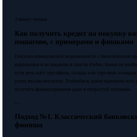
3 минут чтения
Как получить кредит на покупку к
пошагово, с примерами и фишками
Покупка коммерческой недвижимости с привлечением кред
корпорация и не входишь в список Forbes. Банки не разб
если речь идёт про офисы, склады или торговые площади
успех весьма неплохие. Разберёмся, какие варианты есть
получить финансирование даже в непростой ситуации.
---
Подход №1. Классический банковски
финиша