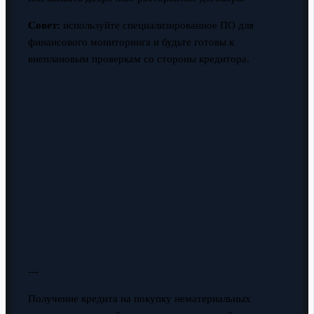
Совет:
используйте специализированное ПО для
финансового мониторинга и будьте готовы к
внеплановым проверкам со стороны кредитора.
---
Получение кредита на покупку нематериальных