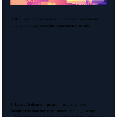
В 2026 году существуют три основных механизма
получения кредита на нематериальные активы:
1.
Целевой бизнес-кредит
— выдается под
конкретную покупку с указанием цели в договоре.