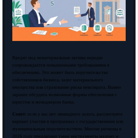
Кредит под нематериальные активы нередко
сопровождается повышенными требованиями к
обеспечению. Это может быть поручительство
собственников бизнеса, залог материального
имущества или страхование риска невозврата. Важно
заранее обсудить возможные формы обеспечения с
юристом и менеджером банка.
Совет:
если у вас нет ликвидного залога, рассмотрите
вариант участия в программах с государственным или
муниципальным поручительством. Многие регионы в
2026 году предлагают такие инструменты малому и