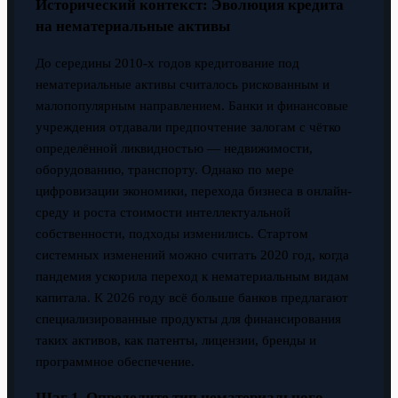
Исторический контекст: Эволюция кредита
на нематериальные активы
До середины 2010-х годов кредитование под
нематериальные активы считалось рискованным и
малопопулярным направлением. Банки и финансовые
учреждения отдавали предпочтение залогам с чётко
определённой ликвидностью — недвижимости,
оборудованию, транспорту. Однако по мере
цифровизации экономики, перехода бизнеса в онлайн-
среду и роста стоимости интеллектуальной
собственности, подходы изменились. Стартом
системных изменений можно считать 2020 год, когда
пандемия ускорила переход к нематериальным видам
капитала. К 2026 году всё больше банков предлагают
специализированные продукты для финансирования
таких активов, как патенты, лицензии, бренды и
программное обеспечение.
Шаг 1. Определите тип нематериального