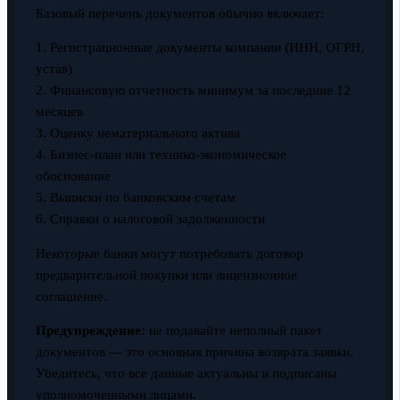
Базовый перечень документов обычно включает:
1. Регистрационные документы компании (ИНН, ОГРН,
устав)
2. Финансовую отчетность минимум за последние 12
месяцев
3. Оценку нематериального актива
4. Бизнес-план или технико-экономическое
обоснование
5. Выписки по банковским счетам
6. Справки о налоговой задолженности
Некоторые банки могут потребовать договор
предварительной покупки или лицензионное
соглашение.
Предупреждение:
не подавайте неполный пакет
документов — это основная причина возврата заявки.
Убедитесь, что все данные актуальны и подписаны
уполномоченными лицами.