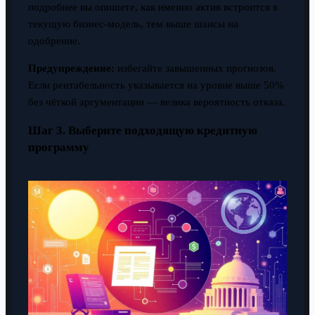
подробнее вы опишете, как именно актив встроится в
текущую бизнес-модель, тем выше шансы на
одобрение.
Предупреждение:
избегайте завышенных прогнозов.
Если рентабельность указывается на уровне выше 50%
без чёткой аргументации — велика вероятность отказа.
Шаг 3. Выберите подходящую кредитную
программу