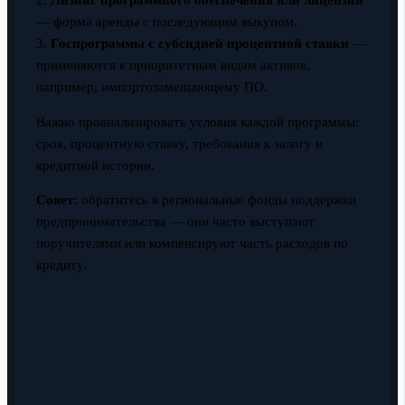
2.
Лизинг программного обеспечения или лицензий
— форма аренды с последующим выкупом.
3.
Госпрограммы с субсидией процентной ставки
—
применяются к приоритетным видам активов,
например, импортозамещающему ПО.
Важно проанализировать условия каждой программы:
срок, процентную ставку, требования к залогу и
кредитной истории.
Совет:
обратитесь в региональные фонды поддержки
предпринимательства — они часто выступают
поручителями или компенсируют часть расходов по
кредиту.