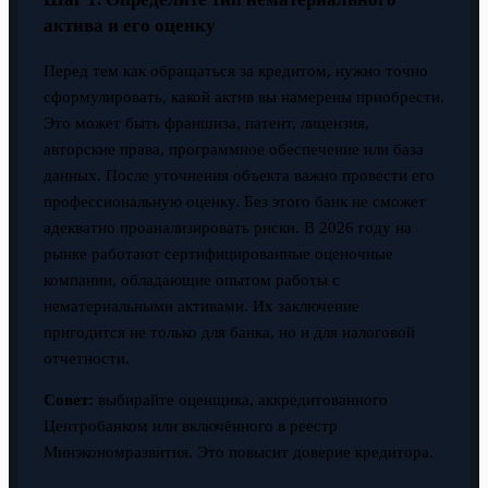
актива и его оценку
Перед тем как обращаться за кредитом, нужно точно
сформулировать, какой актив вы намерены приобрести.
Это может быть франшиза, патент, лицензия,
авторские права, программное обеспечение или база
данных. После уточнения объекта важно провести его
профессиональную оценку. Без этого банк не сможет
адекватно проанализировать риски. В 2026 году на
рынке работают сертифицированные оценочные
компании, обладающие опытом работы с
нематериальными активами. Их заключение
пригодится не только для банка, но и для налоговой
отчетности.
Совет:
выбирайте оценщика, аккредитованного
Центробанком или включённого в реестр
Минэкономразвития. Это повысит доверие кредитора.