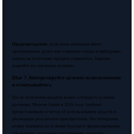
Предупреждение:
если ваша компания имеет
просроченные долги или открытые споры в арбитраже,
шансы на получение кредита снижаются. Заранее
закройте все рисковые позиции.
Шаг 7. Контролируйте целевое использование
и отчитывайтесь
После получения кредита важно соблюдать условия
договора. Многие банки в 2026 году требуют
предоставления отчетов об использовании средств и
реализации результатов приобретения. Несоблюдение
может повлиять на условия будущего финансирования
или вызвать досрочное расторжение договора.