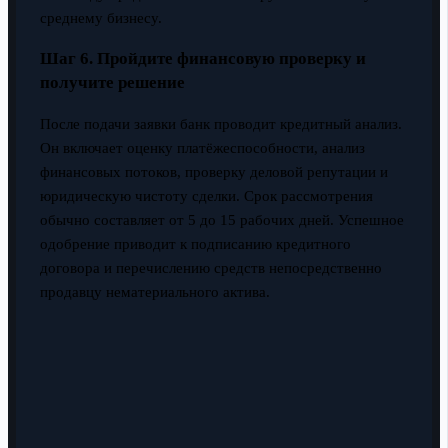
среднему бизнесу.
Шаг 6. Пройдите финансовую проверку и
получите решение
После подачи заявки банк проводит кредитный анализ.
Он включает оценку платёжеспособности, анализ
финансовых потоков, проверку деловой репутации и
юридическую чистоту сделки. Срок рассмотрения
обычно составляет от 5 до 15 рабочих дней. Успешное
одобрение приводит к подписанию кредитного
договора и перечислению средств непосредственно
продавцу нематериального актива.