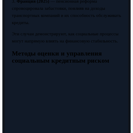
3.
Франция (2025)
— пенсионная реформа
спровоцировала забастовки, повлияв на доходы
транспортных компаний и их способность обслуживать
кредиты.
Эти случаи демонстрируют, как социальные процессы
могут напрямую влиять на финансовую стабильность.
Методы оценки и управления
социальным кредитным риском