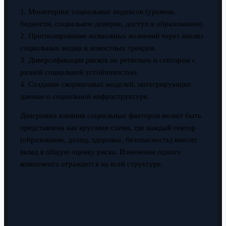
1. Мониторинг социальных индексов (уровень
бедности, социальное доверие, доступ к образованию).
2. Прогнозирование возможных волнений через анализ
социальных медиа и новостных трендов.
3. Диверсификация рисков по регионам и секторам с
разной социальной устойчивостью.
4. Создание скоринговых моделей, интегрирующих
данные о социальной инфраструктуре.
Диаграмма влияния социальных факторов может быть
представлена как круговая схема, где каждый сектор
(образование, доход, здоровье, безопасность) вносит
вклад в общую оценку риска. Изменение одного
компонента отражается на всей структуре.