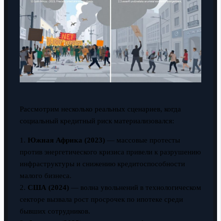
Рассмотрим несколько реальных сценариев, когда
социальный кредитный риск материализовался:
1.
Южная Африка (2023)
— массовые протесты
против энергетического кризиса привели к разрушению
инфраструктуры и снижению кредитоспособности
малого бизнеса.
2.
США (2024)
— волна увольнений в технологическом
секторе вызвала рост просрочек по ипотеке среди
бывших сотрудников.