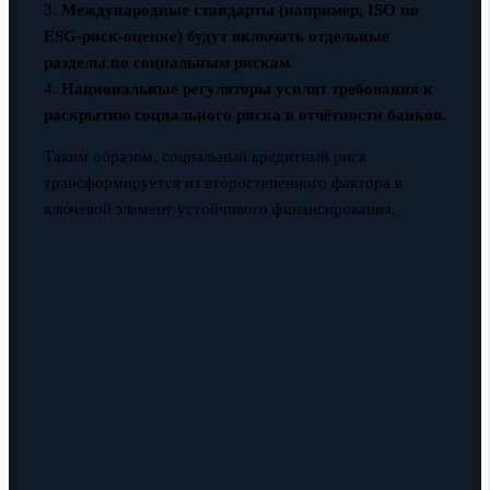
3.
Международные стандарты (например, ISO по
ESG-риск-оценке) будут включать отдельные
разделы по социальным рискам.
4.
Национальные регуляторы усилят требования к
раскрытию социального риска в отчётности банков.
Таким образом, социальный кредитный риск
трансформируется из второстепенного фактора в
ключевой элемент устойчивого финансирования.