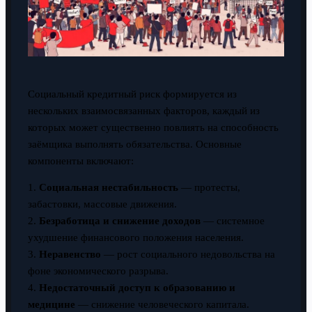
Социальный кредитный риск формируется из
нескольких взаимосвязанных факторов, каждый из
которых может существенно повлиять на способность
заёмщика выполнять обязательства. Основные
компоненты включают:
1.
Социальная нестабильность
— протесты,
забастовки, массовые движения.
2.
Безработица и снижение доходов
— системное
ухудшение финансового положения населения.
3.
Неравенство
— рост социального недовольства на
фоне экономического разрыва.
4.
Недостаточный доступ к образованию и
медицине
— снижение человеческого капитала.