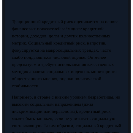
Традиционный кредитный риск оценивается на основе
финансовых показателей заёмщика: кредитной
истории, доходов, долга и других количественных
метрик. Социальный кредитный риск, напротив,
фокусируется на макросоциальных трендах, часто
слабо поддающихся числовой оценке. Он менее
предсказуем и требует использования качественных
методик анализа: социальных индексов, мониторинга
общественного мнения, оценки политической
стабильности.
Например, в стране с низким уровнем безработицы, но
высоким социальным напряжением (из-за
дискриминации или неравенства), кредитный риск
может быть занижен, если не учитывать социальную
составляющую. Таким образом, социальный кредитный
риск служит дополнением к традиционному, расширяя