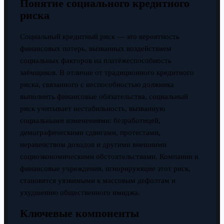
Понятие социального кредитного
риска
Социальный кредитный риск — это вероятность
финансовых потерь, вызванных воздействием
социальных факторов на платёжеспособность
заёмщиков. В отличие от традиционного кредитного
риска, связанного с неспособностью должника
выполнить финансовые обязательства, социальный
риск учитывает нестабильность, вызванную
социальными изменениями: безработицей,
демографическими сдвигами, протестами,
неравенством доходов и другими внешними
социоэкономическими обстоятельствами. Компании и
финансовые учреждения, игнорирующие этот риск,
становятся уязвимыми к массовым дефолтам и
ухудшению общественного имиджа.
Ключевые компоненты