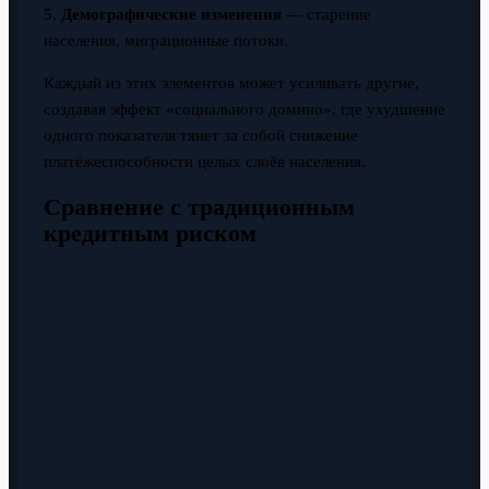
5.
Демографические изменения
— старение
населения, миграционные потоки.
Каждый из этих элементов может усиливать другие,
создавая эффект «социального домино», где ухудшение
одного показателя тянет за собой снижение
платёжеспособности целых слоёв населения.
Сравнение с традиционным
кредитным риском