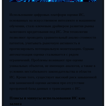
Использование цифровых платформ оценки ИС,
основанных на искусственном интеллекте и машинном
обучении, стало ключевым драйвером развития рынка
залогового кредитования под ИС. Эти технологии
позволяют проводить сравнительный анализ стоимости
патентов, учитывать рыночную активность и
прогнозировать потенциальную монетизацию. Однако
автоматизация оценки сталкивается с рядом
ограничений. Проблемы возникают при оценке
уникальных объектов, не имеющих аналогов, а также в
условиях нестабильного законодательства в области
ИС. Кроме того, существует высокий риск завышенной
или заниженной оценки активов при отсутствии
прозрачной базы данных о трансакциях с ИС.
Плюсы и минусы использования ИС как
залога