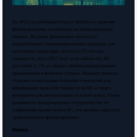
На 2025 год наблюдается рост интереса к моделям
финансирования, основанным на нематериальных
активах. Ведущие финансовые институты
разрабатывают специализированные продукты для
креативных индустрий, биотеха и IT-сектора.
Ожидается, что к 2027 году доля займов под ИС
достигнет 5–7% от общего объёма корпоративного
кредитования в развитых странах. Важным трендом
становится интеграция блокчейн-технологий для
верификации прав собственности на ИС и смарт-
контрактов для автоматизации условий залога. Также
развивается международное сотрудничество по
унификации правил залога ИС, что должно упростить
трансграничное финансирование.
Вывод