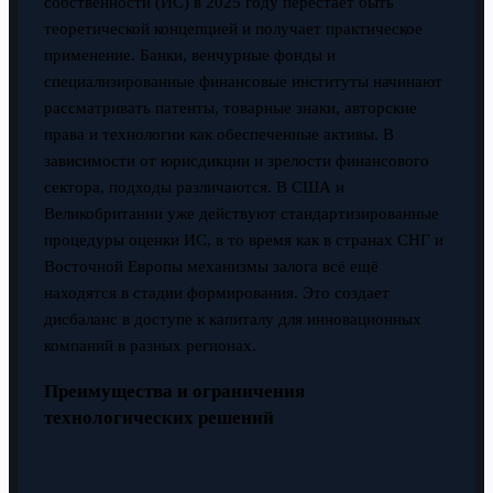
собственности (ИС) в 2025 году перестаёт быть
теоретической концепцией и получает практическое
применение. Банки, венчурные фонды и
специализированные финансовые институты начинают
рассматривать патенты, товарные знаки, авторские
права и технологии как обеспеченные активы. В
зависимости от юрисдикции и зрелости финансового
сектора, подходы различаются. В США и
Великобритании уже действуют стандартизированные
процедуры оценки ИС, в то время как в странах СНГ и
Восточной Европы механизмы залога всё ещё
находятся в стадии формирования. Это создает
дисбаланс в доступе к капиталу для инновационных
компаний в разных регионах.
Преимущества и ограничения
технологических решений