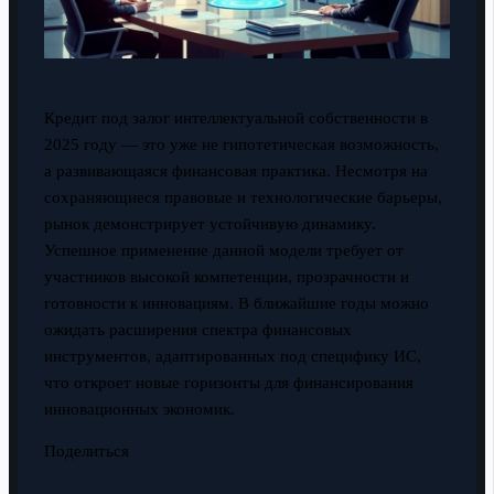
Кредит под залог интеллектуальной собственности в
2025 году — это уже не гипотетическая возможность,
а развивающаяся финансовая практика. Несмотря на
сохраняющиеся правовые и технологические барьеры,
рынок демонстрирует устойчивую динамику.
Успешное применение данной модели требует от
участников высокой компетенции, прозрачности и
готовности к инновациям. В ближайшие годы можно
ожидать расширения спектра финансовых
инструментов, адаптированных под специфику ИС,
что откроет новые горизонты для финансирования
инновационных экономик.
Поделиться