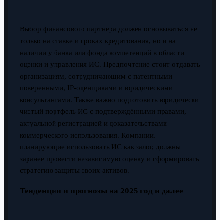
Выбор финансового партнёра должен основываться не
только на ставке и сроках кредитования, но и на
наличии у банка или фонда компетенций в области
оценки и управления ИС. Предпочтение стоит отдавать
организациям, сотрудничающим с патентными
поверенными, IP-оценщиками и юридическими
консультантами. Также важно подготовить юридически
чистый портфель ИС с подтверждёнными правами,
актуальной регистрацией и доказательствами
коммерческого использования. Компании,
планирующие использовать ИС как залог, должны
заранее провести независимую оценку и сформировать
стратегию защиты своих активов.
Тенденции и прогнозы на 2025 год и далее