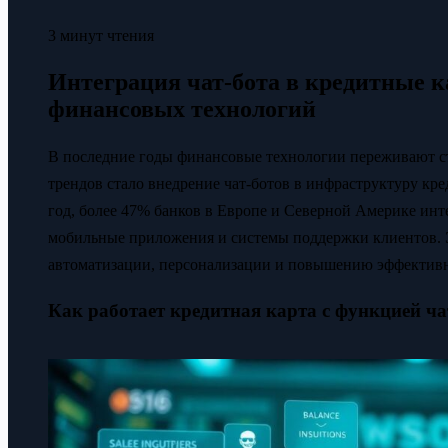
3 минут чтения
Интеграция чат-бота в кредитные 
финансовых технологий
В последние годы финансовые технологии переживают 
трендов стало внедрение чат-ботов в инфраструктуру кред
год, более 47% банков в Европе и Северной Америке инт
мобильные приложения и системы поддержки клиентов. Э
автоматизации, персонализации и повышению эффективн
Как работает кредитная карта с функцией ча