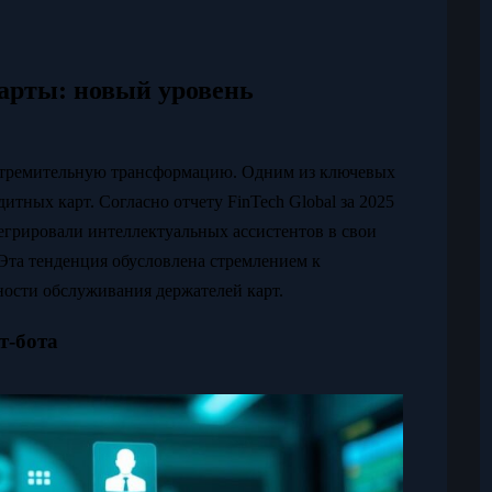
карты: новый уровень
стремительную трансформацию. Одним из ключевых
итных карт. Согласно отчету FinTech Global за 2025
егрировали интеллектуальных ассистентов в свои
та тенденция обусловлена стремлением к
ости обслуживания держателей карт.
т-бота