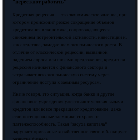
"перестают работать"
Кредитная рецессия — это экономическое явление, при
котором происходит резкое сокращение объемов
кредитования в экономике, сопровождающееся
снижением потребительской активности, инвестиций и,
как следствие, замедлением экономического роста. В
отличие от классической рецессии, вызванной
падением спроса или шоками предложения, кредитная
рецессия начинается с финансового сектора и
затрагивает всю экономическую систему через
ограничение доступа к заемным ресурсам.
Иначе говоря, это ситуация, когда банки и другие
финансовые учреждения ужесточают условия выдачи
кредитов или вовсе прекращают кредитование, даже
если потенциальные заемщики сохраняют
платежеспособность. Такая "засуха капитала"
нарушает привычные хозяйственные связи и блокирует
развитие бизнеса.