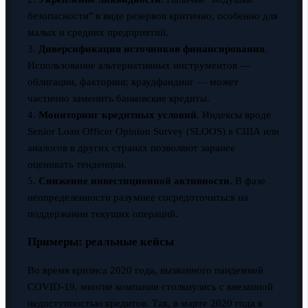
безопасности" в виде резервов критично, особенно для
малых и средних предприятий.
3.
Диверсификация источников финансирования
.
Использование альтернативных инструментов —
облигации, факторинг, краудфандинг — может
частично заменить банковские кредиты.
4.
Мониторинг кредитных условий
. Индексы вроде
Senior Loan Officer Opinion Survey (SLOOS) в США или
аналогов в других странах позволяют заранее
оценивать тенденции.
5.
Снижение инвестиционной активности
. В фазе
неопределенности разумнее сосредоточиться на
поддержании текущих операций.
Примеры: реальные кейсы
Во время кризиса 2020 года, вызванного пандемией
COVID-19, многие компании столкнулись с внезапной
недоступностью кредитов. Так, в марте 2020 года в