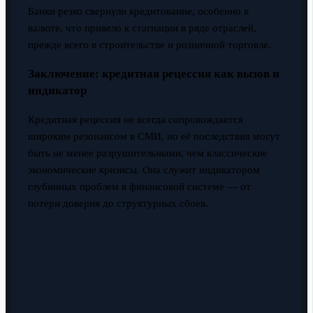
Банки резко свернули кредитование, особенно в
валюте, что привело к стагнации в ряде отраслей,
прежде всего в строительстве и розничной торговле.
Заключение: кредитная рецессия как вызов и
индикатор
Кредитная рецессия не всегда сопровождается
широким резонансом в СМИ, но её последствия могут
быть не менее разрушительными, чем классические
экономические кризисы. Она служит индикатором
глубинных проблем в финансовой системе — от
потери доверия до структурных сбоев.