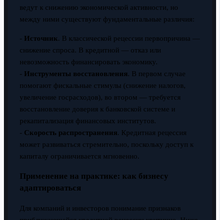
ведут к снижению экономической активности, но
между ними существуют фундаментальные различия:
-
Источник
. В классической рецессии первопричина —
снижение спроса. В кредитной — отказ или
невозможность финансировать экономику.
-
Инструменты восстановления
. В первом случае
помогают фискальные стимулы (снижение налогов,
увеличение госрасходов), во втором — требуется
восстановление доверия к банковской системе и
рекапитализация финансовых институтов.
-
Скорость распространения
. Кредитная рецессия
может развиваться стремительно, поскольку доступ к
капиталу ограничивается мгновенно.
Применение на практике: как бизнесу
адаптироваться
Для компаний и инвесторов понимание признаков