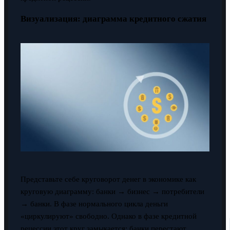
Визуализация: диаграмма кредитного сжатия
Представьте себе круговорот денег в экономике как
круговую диаграмму: банки → бизнес → потребители
→ банки. В фазе нормального цикла деньги
«циркулируют» свободно. Однако в фазе кредитной
рецессии этот круг замыкается: банки перестают