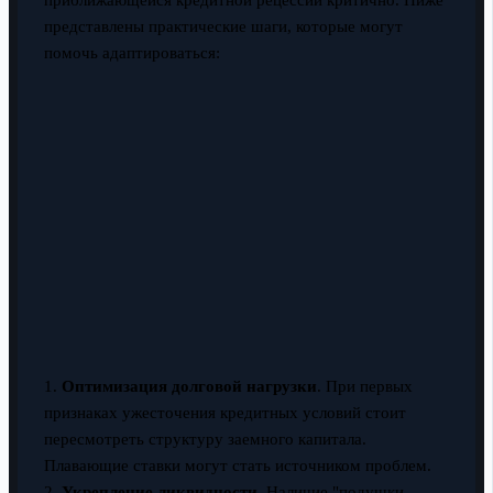
приближающейся кредитной рецессии критично. Ниже
представлены практические шаги, которые могут
помочь адаптироваться:
1.
Оптимизация долговой нагрузки
. При первых
признаках ужесточения кредитных условий стоит
пересмотреть структуру заемного капитала.
Плавающие ставки могут стать источником проблем.
2.
Укрепление ликвидности
. Наличие "подушки