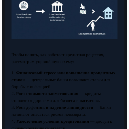
Чтобы понять, как работает кредитная рецессия,
рассмотрим упрощённую схему:
1.
Финансовый стресс или повышение процентных
ставок
— центральные банки повышают ставки для
борьбы с инфляцией.
2.
Рост стоимости заимствования
— кредиты
становятся дорогими для бизнеса и населения.
3.
Рост дефолтов и падение ликвидности
— банки
начинают опасаться рисков невозврата.
4.
Ужесточение условий кредитования
— доступ к
финансированию снижается.