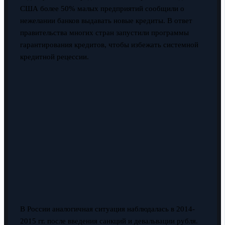
США более 50% малых предприятий сообщили о
нежелании банков выдавать новые кредиты. В ответ
правительства многих стран запустили программы
гарантирования кредитов, чтобы избежать системной
кредитной рецессии.
В России аналогичная ситуация наблюдалась в 2014-
2015 гг. после введения санкций и девальвации рубля.