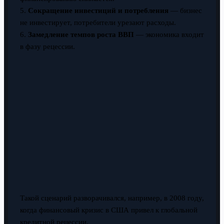
5.
Сокращение инвестиций и потребления
— бизнес
не инвестирует, потребители урезают расходы.
6.
Замедление темпов роста ВВП
— экономика входит
в фазу рецессии.
Такой сценарий разворачивался, например, в 2008 году,
когда финансовый кризис в США привел к глобальной
кредитной рецессии.