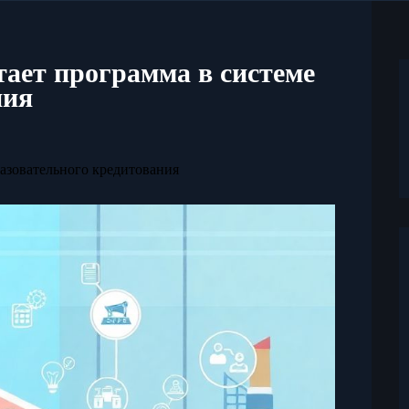
тает программа в системе
ния
разовательного кредитования