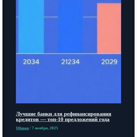
Лучшие банки для рефинансирования
кредитов — топ-10 предложений года
Общая
/
7 ноября, 2025