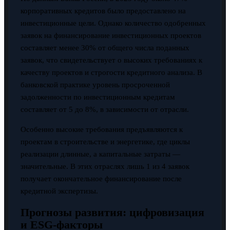
корпоративных кредитов было предоставлено на
инвестиционные цели. Однако количество одобренных
заявок на финансирование инвестиционных проектов
составляет менее 30% от общего числа поданных
заявок, что свидетельствует о высоких требованиях к
качеству проектов и строгости кредитного анализа. В
банковской практике уровень просроченной
задолженности по инвестиционным кредитам
составляет от 5 до 8%, в зависимости от отрасли.
Особенно высокие требования предъявляются к
проектам в строительстве и энергетике, где циклы
реализации длинные, а капитальные затраты —
значительные. В этих отраслях лишь 1 из 4 заявок
получает окончательное финансирование после
кредитной экспертизы.
Прогнозы развития: цифровизация
и ESG-факторы