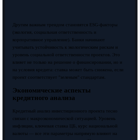
Другим важным трендом становятся ESG-факторы
(экология, социальная ответственность и
корпоративное управление). Банки начинают
учитывать устойчивость к экологическим рискам и
уровень социальной ответственности проектов. Это
влияет не только на решение о финансировании, но и
на условия кредита: ставка может быть снижена, если
проект соответствует "зеленым" стандартам.
Экономические аспекты
кредитного анализа
Кредитный анализ инвестиционного проекта тесно
связан с макроэкономической ситуацией. Уровень
инфляции, ключевая ставка ЦБ, курс национальной
валюты — все эти параметры напрямую влияют на