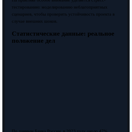
На практике особое внимание уделяется стресс-
тестированию: моделированию неблагоприятных
сценариев, чтобы проверить устойчивость проекта в
случае внешних шоков.
Статистические данные: реальное
положение дел
По данным Банка России, в 2023 году около 47%