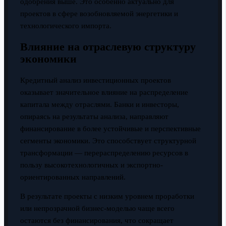
одобрения выше. Это особенно актуально для
проектов в сфере возобновляемой энергетики и
технологического импорта.
Влияние на отраслевую структуру
экономики
Кредитный анализ инвестиционных проектов
оказывает значительное влияние на распределение
капитала между отраслями. Банки и инвесторы,
опираясь на результаты анализа, направляют
финансирование в более устойчивые и перспективные
сегменты экономики. Это способствует структурной
трансформации — перераспределению ресурсов в
пользу высокотехнологичных и экспортно-
ориентированных направлений.
В результате проекты с низким уровнем проработки
или непрозрачной бизнес-моделью чаще всего
остаются без финансирования, что сокращает