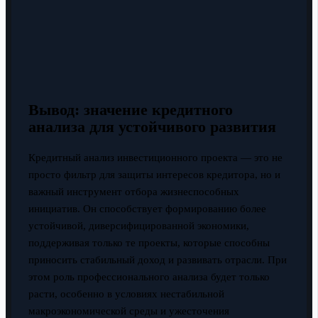
Вывод: значение кредитного
анализа для устойчивого развития
Кредитный анализ инвестиционного проекта — это не
просто фильтр для защиты интересов кредитора, но и
важный инструмент отбора жизнеспособных
инициатив. Он способствует формированию более
устойчивой, диверсифицированной экономики,
поддерживая только те проекты, которые способны
приносить стабильный доход и развивать отрасли. При
этом роль профессионального анализа будет только
расти, особенно в условиях нестабильной
макроэкономической среды и ужесточения