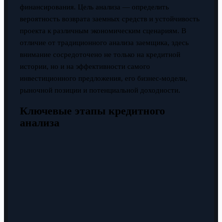
финансирования. Цель анализа — определить
вероятность возврата заемных средств и устойчивость
проекта к различным экономическим сценариям. В
отличие от традиционного анализа заемщика, здесь
внимание сосредоточено не только на кредитной
истории, но и на эффективности самого
инвестиционного предложения, его бизнес-модели,
рыночной позиции и потенциальной доходности.
Ключевые этапы кредитного
анализа