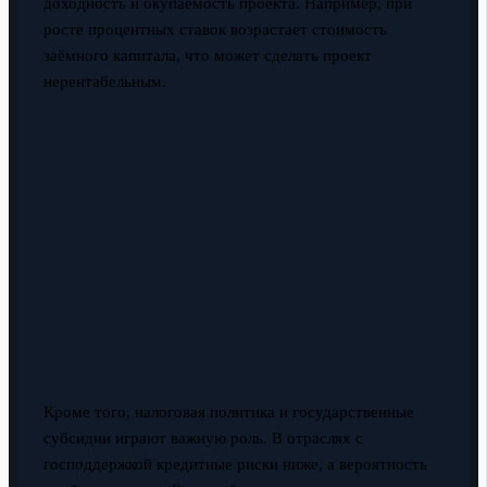
доходность и окупаемость проекта. Например, при
росте процентных ставок возрастает стоимость
заёмного капитала, что может сделать проект
нерентабельным.
Кроме того, налоговая политика и государственные
субсидии играют важную роль. В отраслях с
господдержкой кредитные риски ниже, а вероятность