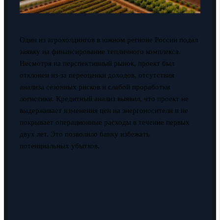
Один из агрохолдингов в южном регионе России подал
заявку на финансирование тепличного комплекса.
Несмотря на перспективный рынок, проект был
отклонен из-за переоценки доходов, отсутствия
анализа сезонных рисков и слабой проработки
логистики. Кредитный анализ выявил, что проект не
выдерживает изменения цен на энергоносители и не
покрывает операционные расходы в течение первых
двух лет. Это позволило банку избежать
потенциальных убытков.