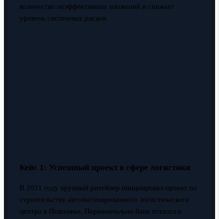
количество неэффективных вложений и снижает
уровень системных рисков.
Кейс 1: Успешный проект в сфере логистики
В 2021 году крупный ритейлер инициировал проект по
строительству автоматизированного логистического
центра в Поволжье. Первоначально банк отказал в