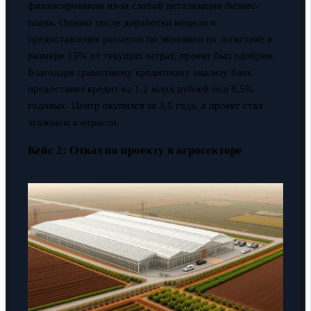
финансировании из-за слабой детализации бизнес-
плана. Однако после доработки модели и
предоставления расчетов по экономии на логистике в
размере 15% от текущих затрат, проект был одобрен.
Благодаря грамотному кредитному анализу банк
предоставил кредит на 1,2 млрд рублей под 8,5%
годовых. Центр окупился за 3,5 года, а проект стал
эталоном в отрасли.
Кейс 2: Отказ по проекту в агросекторе