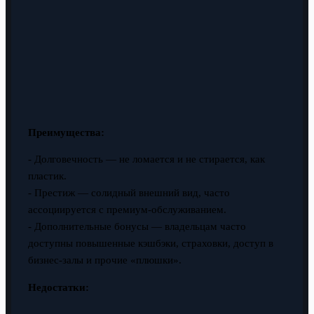
Преимущества:
- Долговечность — не ломается и не стирается, как
пластик.
- Престиж — солидный внешний вид, часто
ассоциируется с премиум-обслуживанием.
- Дополнительные бонусы — владельцам часто
доступны повышенные кэшбэки, страховки, доступ в
бизнес-залы и прочие «плюшки».
Недостатки: