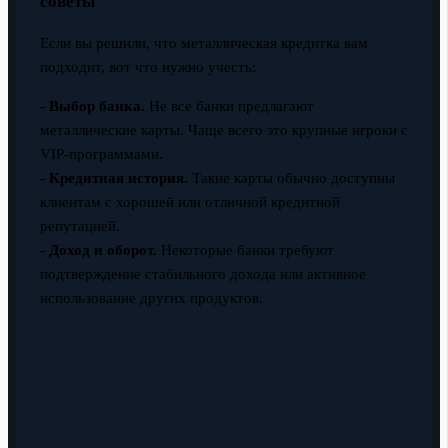
советы
Если вы решили, что металлическая кредитка вам
подходит, вот что нужно учесть:
-
Выбор банка.
Не все банки предлагают
металлические карты. Чаще всего это крупные игроки с
VIP-программами.
-
Кредитная история.
Такие карты обычно доступны
клиентам с хорошей или отличной кредитной
репутацией.
-
Доход и оборот.
Некоторые банки требуют
подтверждение стабильного дохода или активное
использование других продуктов.