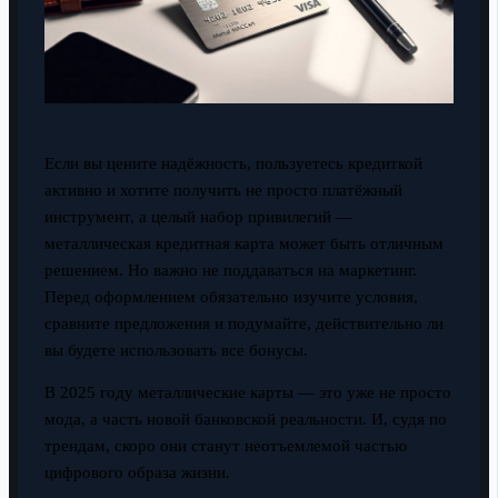
Если вы цените надёжность, пользуетесь кредиткой
активно и хотите получить не просто платёжный
инструмент, а целый набор привилегий —
металлическая кредитная карта может быть отличным
решением. Но важно не поддаваться на маркетинг.
Перед оформлением обязательно изучите условия,
сравните предложения и подумайте, действительно ли
вы будете использовать все бонусы.
В 2025 году металлические карты — это уже не просто
мода, а часть новой банковской реальности. И, судя по
трендам, скоро они станут неотъемлемой частью
цифрового образа жизни.