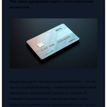
Что такое кредитная карта с металлическим
носителем
Кредитная карта с металлическим носителем — это не
просто модный аксессуар, а полноценный финансовый
инструмент, заключённый в корпус из металла. В
отличие от классических пластиковых карт, такие
карты изготавливаются из нержавеющей стали, титана