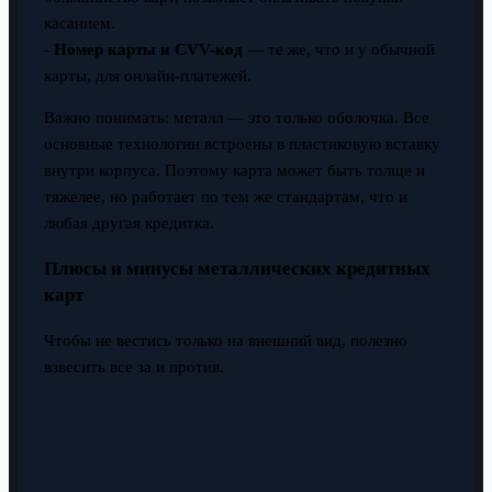
касанием.
-
Номер карты и CVV-код
— те же, что и у обычной
карты, для онлайн-платежей.
Важно понимать: металл — это только оболочка. Все
основные технологии встроены в пластиковую вставку
внутри корпуса. Поэтому карта может быть толще и
тяжелее, но работает по тем же стандартам, что и
любая другая кредитка.
Плюсы и минусы металлических кредитных
карт
Чтобы не вестись только на внешний вид, полезно
взвесить все за и против.