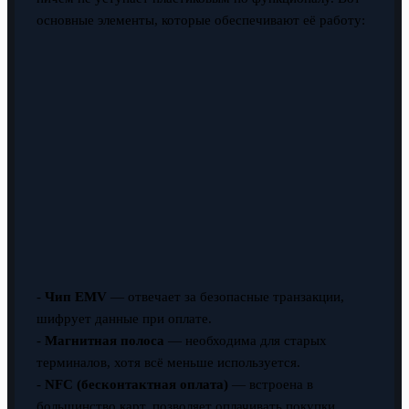
основные элементы, которые обеспечивают её работу:
-
Чип EMV
— отвечает за безопасные транзакции,
шифрует данные при оплате.
-
Магнитная полоса
— необходима для старых
терминалов, хотя всё меньше используется.
-
NFC (бесконтактная оплата)
— встроена в
большинство карт, позволяет оплачивать покупки