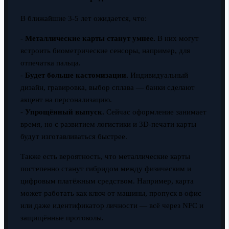
В ближайшие 3-5 лет ожидается, что:
-
Металлические карты станут умнее.
В них могут
встроить биометрические сенсоры, например, для
отпечатка пальца.
-
Будет больше кастомизации.
Индивидуальный
дизайн, гравировка, выбор сплава — банки сделают
акцент на персонализацию.
-
Упрощённый выпуск.
Сейчас оформление занимает
время, но с развитием логистики и 3D-печати карты
будут изготавливаться быстрее.
Также есть вероятность, что металлические карты
постепенно станут гибридом между физическим и
цифровым платёжным средством. Например, карта
может работать как ключ от машины, пропуск в офис
или даже идентификатор личности — всё через NFC и
защищённые протоколы.