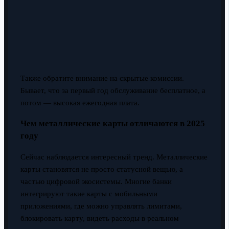
Также обратите внимание на скрытые комиссии.
Бывает, что за первый год обслуживание бесплатное, а
потом — высокая ежегодная плата.
Чем металлические карты отличаются в 2025
году
Сейчас наблюдается интересный тренд. Металлические
карты становятся не просто статусной вещью, а
частью цифровой экосистемы. Многие банки
интегрируют такие карты с мобильными
приложениями, где можно управлять лимитами,
блокировать карту, видеть расходы в реальном