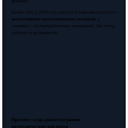
времени.
Кроме того, в 2025 году карты всё чаще выпускаются с
экологичными металлическими сплавами
, а
упаковка — из переработанных материалов. Эко-тренд
добрался и до финансов.
Прогноз: куда движется рынок
металлических кредиток