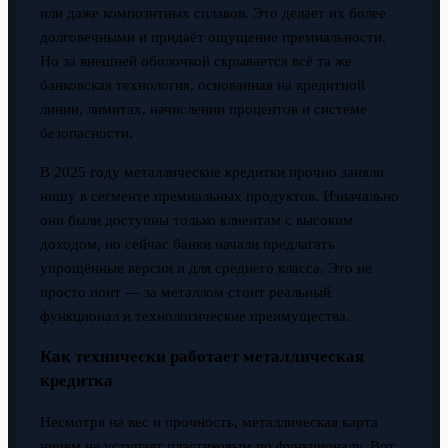
или даже композитных сплавов. Это делает их более
долговечными и придаёт ощущение премиальности.
Но за внешней оболочкой скрывается всё та же
банковская технология, основанная на кредитной
линии, лимитах, начислении процентов и системе
безопасности.
В 2025 году металлические кредитки прочно заняли
нишу в сегменте премиальных продуктов. Изначально
они были доступны только клиентам с высоким
доходом, но сейчас банки начали предлагать
упрощённые версии и для среднего класса. Это не
просто понт — за металлом стоит реальный
функционал и технологические преимущества.
Как технически работает металлическая
кредитка
Несмотря на вес и прочность, металлическая карта
ничем не уступает пластиковым по функционалу. Вот