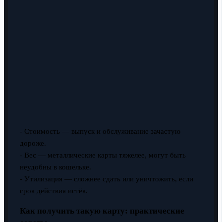
- Стоимость — выпуск и обслуживание зачастую
дороже.
- Вес — металлические карты тяжелее, могут быть
неудобны в кошельке.
- Утилизация — сложнее сдать или уничтожить, если
срок действия истёк.
Как получить такую карту: практические