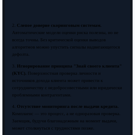
2.
Слепое доверие скоринговым системам.
Автоматические модели оценки риска полезны, но не
всегда точны. Без критической оценки выводов
алгоритмов можно упустить сигналы надвигающегося
дефолта.
3.
Игнорирование принципа "Знай своего клиента"
(KYC).
Поверхностная проверка личности и
источников дохода клиента может привести к
сотрудничеству с недобросовестными или юридически
проблемными контрагентами.
4.
Отсутствие мониторинга после выдачи кредита.
Комплаенс — это процесс, а не одноразовая проверка.
Заемщик, будучи благонадежным на момент выдачи,
может столкнуться с трудностями позже.