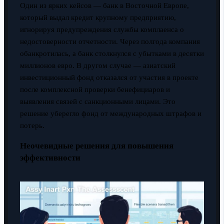
Один из ярких кейсов — банк в Восточной Европе,
который выдал кредит крупному предприятию,
игнорируя предупреждения службы комплаенса о
недостоверности отчетности. Через полгода компания
обанкротилась, а банк столкнулся с убытками в десятки
миллионов евро. В другом случае — азиатский
инвестиционный фонд отказался от участия в проекте
после комплексной проверки бенефициаров и
выявления связей с санкционными лицами. Это
решение уберегло фонд от международных штрафов и
потерь.
Неочевидные решения для повышения
эффективности