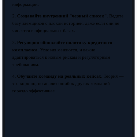
информации.
2.
Создавайте внутренний "черный список".
Ведите
базу заемщиков с плохой историей, даже если они не
числятся в официальных базах.
3.
Регулярно обновляйте политику кредитного
комплаенса.
Условия меняются, и важно
адаптироваться к новым рискам и регуляторным
требованиям.
4.
Обучайте команду на реальных кейсах.
Теория —
это хорошо, но анализ ошибок других компаний
гораздо эффективнее.