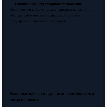
5.
Непонимание регуляторных требований.
Особенно это касается международных кредиторов,
которые работают в юрисдикциях с разными
стандартами отчетности и контроля.
Реальные кейсы: когда комплаенс спасает, а
когда подводит