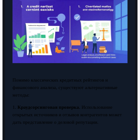
Помимо классических кредитных рейтингов и
финансового анализа, существуют альтернативные
методы:
1.
Краудсорсинговая проверка.
Использование
открытых источников и отзывов контрагентов может
дать представление о деловой репутации.