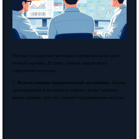
Иногда стандартные методики оценки риска не дают
полной картины. В таких случаях эффективны
следующие подходы:
1.
Использование поведенческой аналитики.
Анализ
транзакционной активности клиента может выявить
риски раньше, чем это сделают традиционные методы.