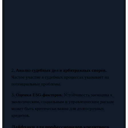
2.
Анализ судебных дел и арбитражных споров.
Частое участие в судебных процессах указывает на
потенциальные проблемы.
3.
Оценка ESG-факторов.
Устойчивость заемщика к
экологическим, социальным и управленческим рискам
может быть критически важна для долгосрочных
кредитов.
Лайфхаки для профессионалов кредитного