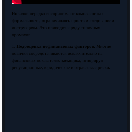
Новички нередко воспринимают комплаенс как
формальность, ограничиваясь простым следованием
инструкциям. Это приводит к ряду типичных
промахов:
1.
Недооценка нефинансовых факторов.
Многие
новички сосредотачиваются исключительно на
финансовых показателях заемщика, игнорируя
репутационные, юридические и отраслевые риски.