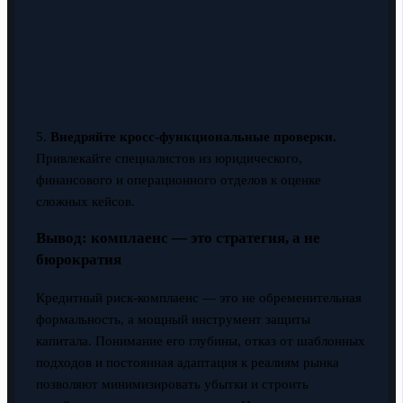
5.
Внедряйте кросс-функциональные проверки.
Привлекайте специалистов из юридического,
финансового и операционного отделов к оценке
сложных кейсов.
Вывод: комплаенс — это стратегия, а не
бюрократия
Кредитный риск-комплаенс — это не обременительная
формальность, а мощный инструмент защиты
капитала. Понимание его глубины, отказ от шаблонных
подходов и постоянная адаптация к реалиям рынка
позволяют минимизировать убытки и строить