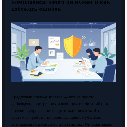
комплаенса: зачем он нужен и как
избежать ошибок
Кредитный риск-комплаенс — это не просто
соблюдение внутренних и внешних требований при
оценке и управлении кредитными рисками. Это
системная работа по предотвращению убытков,
возникающих из-за дефолта заемщика. Он охватывает