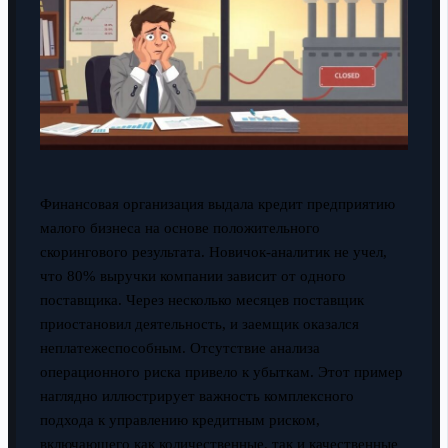
Финансовая организация выдала кредит предприятию
малого бизнеса на основе положительного
скорингового результата. Новичок-аналитик не учел,
что 80% выручки компании зависит от одного
поставщика. Через несколько месяцев поставщик
приостановил деятельность, и заемщик оказался
неплатежеспособным. Отсутствие анализа
операционного риска привело к убыткам. Этот пример
наглядно иллюстрирует важность комплексного
подхода к управлению кредитным риском,
включающего как количественные, так и качественные