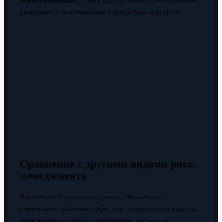
Митигирование]
. Такой цикл позволяет своевременно
реагировать на изменения в кредитном портфеле.
Сравнение с другими видами риск-
менеджмента
В отличие от рыночного риска, связанного с
изменением рыночных цен, или операционного риска,
порождаемого сбоями внутренних процессов,