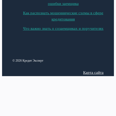
ошибки заемщика
Как распознать мошеннические схемы в сфере
кредитования
Что важно знать о созаемщиках и поручителях
© 2026 Кредит Эксперт
Карта сайта
Политика конфиденциальности
Categories
Latest posts