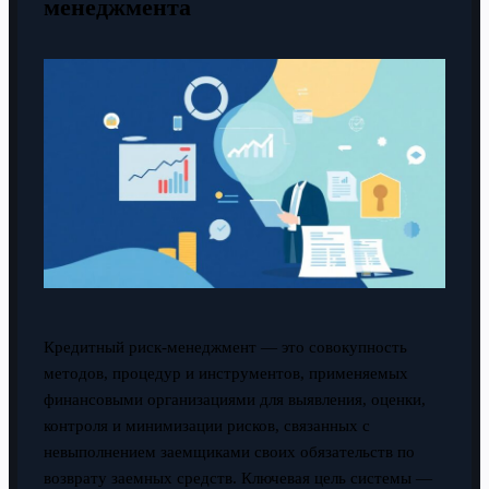
менеджмента
Кредитный риск-менеджмент — это совокупность
методов, процедур и инструментов, применяемых
финансовыми организациями для выявления, оценки,
контроля и минимизации рисков, связанных с
невыполнением заемщиками своих обязательств по
возврату заемных средств. Ключевая цель системы —