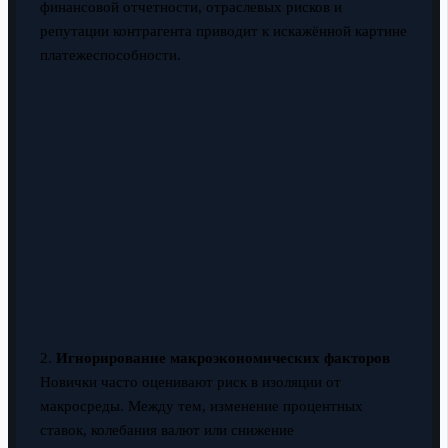
финансовой отчетности, отраслевых рисков и
репутации контрагента приводит к искажённой картине
платежеспособности.
2.
Игнорирование макроэкономических факторов
Новички часто оценивают риск в изоляции от
макросреды. Между тем, изменение процентных
ставок, колебания валют или снижение