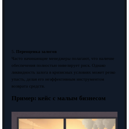
5.
Переоценка залогов
Часто начинающие менеджеры полагают, что наличие
обеспечения полностью нивелирует риск. Однако
ликвидность залога в кризисных условиях может резко
упасть, делая его неэффективным инструментом
возврата средств.
Пример: кейс с малым бизнесом