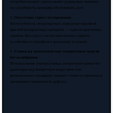
потребительского спроса может радикально повлиять
на способность заемщика обслуживать долг.
3.
Отсутствие стресс-тестирования
Неспособность смоделировать поведение портфеля
при неблагоприятных сценариях — одна из критичных
ошибок. Без стресс-тестов невозможно оценить
устойчивость портфеля в кризисных условиях.
4.
Ставка на автоматические скоринговые модели
без калибровки
Использование универсальных алгоритмов оценки без
адаптации под конкретную индустрию или
региональную специфику снижает точность прогноза и
увеличивает вероятность дефолта.