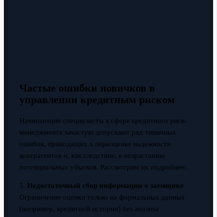
Частые ошибки новичков в
управлении кредитным риском
Начинающие специалисты в сфере кредитного риск-
менеджмента зачастую допускают ряд типичных
ошибок, приводящих к переоценке надежности
контрагентов и, как следствие, к возрастанию
потенциальных убытков. Рассмотрим их подробнее:
1.
Недостаточный сбор информации о заемщике
Ограничение оценки только на формальных данных
(например, кредитной истории) без анализа