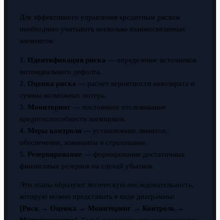
Для эффективного управления кредитным риском
необходимо учитывать несколько взаимосвязанных
элементов:
1.
Идентификация риска
— определение источников
потенциального дефолта.
2.
Оценка риска
— расчет вероятности невозврата и
суммы возможных потерь.
3.
Мониторинг
— постоянное отслеживание
кредитоспособности заемщиков.
4.
Меры контроля
— установление лимитов,
обеспечение, ковенанты и страхование.
5.
Резервирование
— формирование достаточных
финансовых резервов на случай убытков.
Эти этапы образуют логическую последовательность,
которую можно представить в виде диаграммы:
[Риск → Оценка → Мониторинг → Контроль →