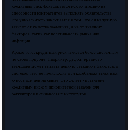
кредитный риск фокусируется исключительно на
способности контрагентов выполнять обязательства.
Его уникальность заключается в том, что он напрямую
зависит от качества заемщика, а не от внешних
факторов, таких как волатильность рынка или
инфляция.
Кроме того, кредитный риск является более системным
по своей природе. Например, дефолт крупного
заемщика может вызвать цепную реакцию в банковской
системе, чего не происходит при колебаниях валютных
курсов или цен на сырьё. Это делает управление
кредитным риском приоритетной задачей для
регуляторов и финансовых институтов.