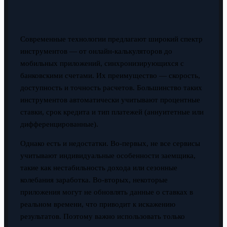
Современные технологии предлагают широкий спектр
инструментов — от онлайн-калькуляторов до
мобильных приложений, синхронизирующихся с
банковскими счетами. Их преимущество — скорость,
доступность и точность расчетов. Большинство таких
инструментов автоматически учитывают процентные
ставки, срок кредита и тип платежей (аннуитетные или
дифференцированные).
Однако есть и недостатки. Во-первых, не все сервисы
учитывают индивидуальные особенности заемщика,
такие как нестабильность дохода или сезонные
колебания заработка. Во-вторых, некоторые
приложения могут не обновлять данные о ставках в
реальном времени, что приводит к искажению
результатов. Поэтому важно использовать только