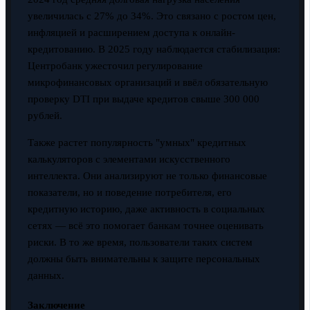
увеличилась с 27% до 34%. Это связано с ростом цен,
инфляцией и расширением доступа к онлайн-
кредитованию. В 2025 году наблюдается стабилизация:
Центробанк ужесточил регулирование
микрофинансовых организаций и ввёл обязательную
проверку DTI при выдаче кредитов свыше 300 000
рублей.
Также растет популярность "умных" кредитных
калькуляторов с элементами искусственного
интеллекта. Они анализируют не только финансовые
показатели, но и поведение потребителя, его
кредитную историю, даже активность в социальных
сетях — всё это помогает банкам точнее оценивать
риски. В то же время, пользователи таких систем
должны быть внимательны к защите персональных
данных.
Заключение