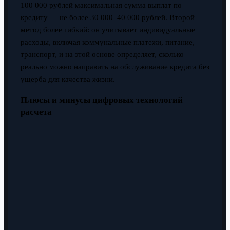
100 000 рублей максимальная сумма выплат по
кредиту — не более 30 000–40 000 рублей. Второй
метод более гибкий: он учитывает индивидуальные
расходы, включая коммунальные платежи, питание,
транспорт, и на этой основе определяет, сколько
реально можно направить на обслуживание кредита без
ущерба для качества жизни.
Плюсы и минусы цифровых технологий
расчета