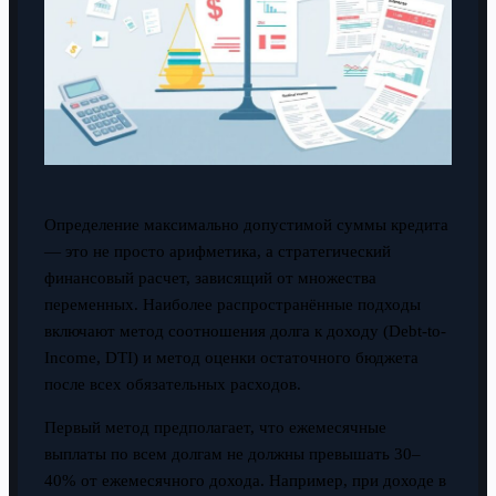
Определение максимально допустимой суммы кредита
— это не просто арифметика, а стратегический
финансовый расчет, зависящий от множества
переменных. Наиболее распространённые подходы
включают метод соотношения долга к доходу (Debt-to-
Income, DTI) и метод оценки остаточного бюджета
после всех обязательных расходов.
Первый метод предполагает, что ежемесячные
выплаты по всем долгам не должны превышать 30–
40% от ежемесячного дохода. Например, при доходе в