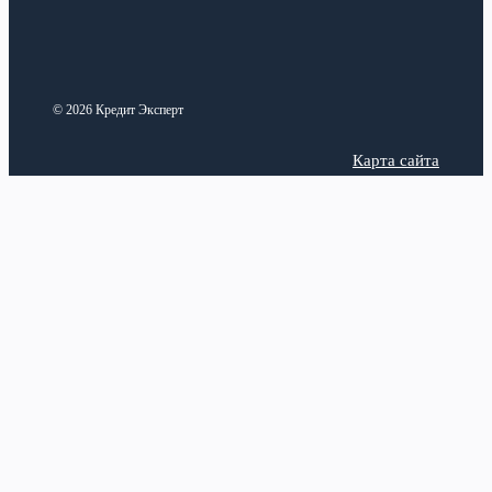
© 2026 Кредит Эксперт
Карта сайта
Политика конфиденциальности
Categories
Latest posts
Анализ рынка
Верификация аккаунта в
Вавада: зачем нужна и как
Виды кредитных продуктов
пройти проверку
17 июля,
Законодательная база
2026
Кредитная история
Ремонт роторных