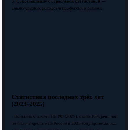
5.
Сопоставление с отраслевой статистикой
—
анализ средних доходов в профессии и регионе.
Статистика последних трёх лет
(2023–2025)
- По данным отчёта ЦБ РФ (2025), около 18% решений
по выдаче кредитов в России в 2025 году принимались