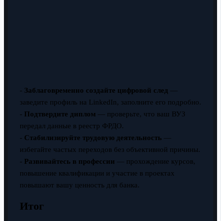
-
Заблаговременно создайте цифровой след
—
заведите профиль на LinkedIn, заполните его подробно.
-
Подтвердите диплом
— проверьте, что ваш ВУЗ
передал данные в реестр ФРДО.
-
Стабилизируйте трудовую деятельность
—
избегайте частых переходов без объективной причины.
-
Развивайтесь в профессии
— прохождение курсов,
повышение квалификации и участие в проектах
повышают вашу ценность для банка.
Итог