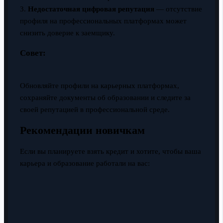
3.
Недостаточная цифровая репутация
— отсутствие
профиля на профессиональных платформах может
снизить доверие к заемщику.
Совет:
Обновляйте профили на карьерных платформах,
сохраняйте документы об образовании и следите за
своей репутацией в профессиональной среде.
Рекомендации новичкам
Если вы планируете взять кредит и хотите, чтобы ваша
карьера и образование работали на вас: