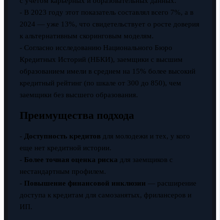
с учётом карьерных и образовательных данных.
- В 2023 году этот показатель составлял всего 7%, а в
2024 — уже 13%, что свидетельствует о росте доверия
к альтернативным скоринговым моделям.
- Согласно исследованию Национального Бюро
Кредитных Историй (НБКИ), заемщики с высшим
образованием имели в среднем на 15% более высокий
кредитный рейтинг (по шкале от 300 до 850), чем
заемщики без высшего образования.
Преимущества подхода
-
Доступность кредитов
для молодежи и тех, у кого
еще нет кредитной истории.
-
Более точная оценка риска
для заемщиков с
нестандартным профилем.
-
Повышение финансовой инклюзии
— расширение
доступа к кредитам для самозанятых, фрилансеров и
ИП.