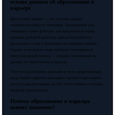
основе данных об образовании и
карьере
Кредитный скоринг — это система оценки
платёжеспособности заемщика. Традиционно она
учитывает такие факторы, как кредитная история,
уровень долговой нагрузки, продолжительность
кредитного стажа и поведение по текущим займам.
Однако в последние годы набирает популярность
альтернативный подход — скоринг, основанный на
данных об образовании и карьере.
Этот метод особенно актуален в эпоху цифровизации,
когда банки и финтех-компании стремятся расширить
доступ к кредитованию за счёт более гибких и точных
моделей оценки риска.
Почему образование и карьера
имеют значение?