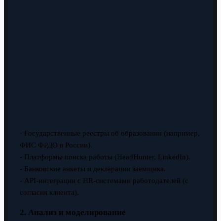
- Государственные реестры об образовании (например,
ФИС ФРДО в России).
- Платформы поиска работы (HeadHunter, LinkedIn).
- Банковские анкеты и декларации заемщика.
- API-интеграции с HR-системами работодателей (с
согласия клиента).
2. Анализ и моделирование