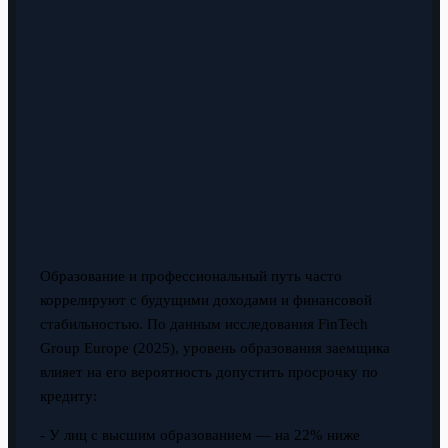
Образование и профессиональный путь часто
коррелируют с будущими доходами и финансовой
стабильностью. По данным исследования FinTech
Group Europe (2025), уровень образования заемщика
влияет на его вероятность допустить просрочку по
кредиту:
- У лиц с высшим образованием — на 22% ниже