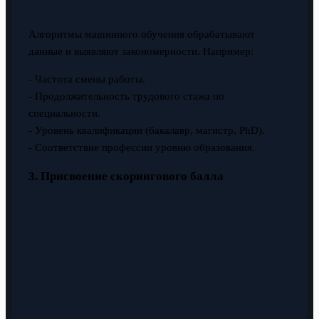
Алгоритмы машинного обучения обрабатывают
данные и выявляют закономерности. Например:
- Частота смены работы.
- Продолжительность трудового стажа по
специальности.
- Уровень квалификации (бакалавр, магистр, PhD).
- Соответствие профессии уровню образования.
3. Присвоение скорингового балла