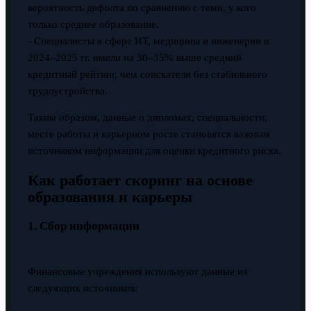
вероятность дефолта по сравнению с теми, у кого
только среднее образование.
- Специалисты в сфере ИТ, медицины и инженерии в
2024–2025 гг. имели на 30–35% выше средний
кредитный рейтинг, чем соискатели без стабильного
трудоустройства.
Таким образом, данные о дипломах, специальности,
месте работы и карьерном росте становятся важным
источником информации для оценки кредитного риска.
Как работает скоринг на основе
образования и карьеры
1. Сбор информации
Финансовые учреждения используют данные из
следующих источников: