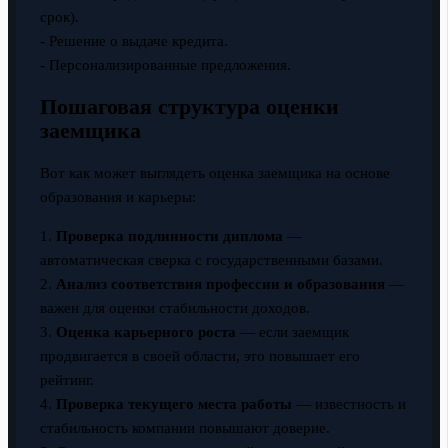
срок).
- Решение о выдаче кредита.
- Персонализированные предложения.
Пошаговая структура оценки
заемщика
Вот как может выглядеть оценка заемщика на основе
образования и карьеры:
1.
Проверка подлинности диплома
—
автоматическая сверка с государственными базами.
2.
Анализ соответствия профессии и образования
—
важен для оценки стабильности доходов.
3.
Оценка карьерного роста
— если заемщик
продвигается в своей области, это повышает его
рейтинг.
4.
Проверка текущего места работы
— известность и
стабильность компании повышают доверие.