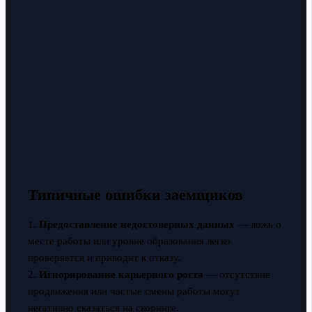
Типичные ошибки заемщиков
1.
Предоставление недостоверных данных
— ложь о
месте работы или уровне образования легко
проверяется и приводит к отказу.
2.
Игнорирование карьерного роста
— отсутствие
продвижения или частые смены работы могут
негативно сказаться на скоринге.