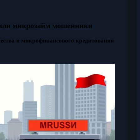
рмили микрозайм мошенники
чества и микрофинансового кредитования