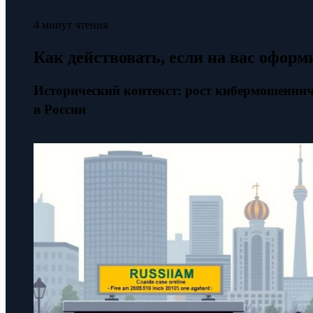
4 минут чтения
Как действовать, если на вас офо
Исторический контекст: рост кибермошенни
в России