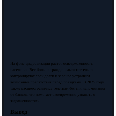
На фоне цифровизации растет осведомленность
населения. Все больше граждан самостоятельно
контролируют свои долги и заранее устраняют
возможные препятствия перед поездками. В 2025 году
также распространились телеграм-боты и напоминания
от банков, что помогает своевременно узнавать о
задолженностях.
Вывод