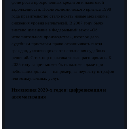
фоне роста просроченных кредитов и налоговой
задолженности. После экономического кризиса 1998
года правительство стало искать новые механизмы
снижения уровня неплатежей. В 2007 году было
внесено изменение в Федеральный закон «Об
исполнительном производстве», которое дало
судебным приставам право ограничивать выезд
граждан, уклоняющихся от исполнения судебных
решений. С тех пор практика только расширялась. К
2025 году запрет может быть наложен даже при
небольших долгах — например, за неуплату штрафов
или коммунальных услуг.
Изменения 2020-х годов: цифровизация и
автоматизация