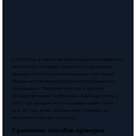
С 2020 года, в связи с активным внедрением цифровых
технологий и платформ электронного правосудия,
проверка статуса ограничения выезда стала проще.
Органы исполнительной власти интегрировали свои
базы данных с Порталом Госуслуг и другими
государственными платформами. Благодаря этому, к
2025 году граждане могут в режиме онлайн узнать,
есть ли у них долги, которые могут повлиять на
возможность выезда за границу.
Сравнение способов проверки