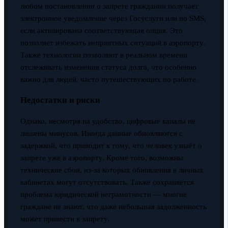
любом постановлении о запрете гражданин получает
электронное уведомление через Госуслуги или по SMS,
если активирована соответствующая опция. Это
позволяет избежать неприятных ситуаций в аэропорту.
Также технологии позволяют в реальном времени
отслеживать изменения статуса долга, что особенно
важно для людей, часто путешествующих по работе.
Недостатки и риски
Однако, несмотря на удобство, цифровые каналы не
лишены минусов. Иногда данные обновляются с
задержкой, что приводит к тому, что человек узнаёт о
запрете уже в аэропорту. Кроме того, возможны
технические сбои, из-за которых обновления в личных
кабинетах могут отсутствовать. Также сохраняется
проблема юридической неграмотности — многие
граждане не знают, что даже небольшая задолженность
может привести к запрету.