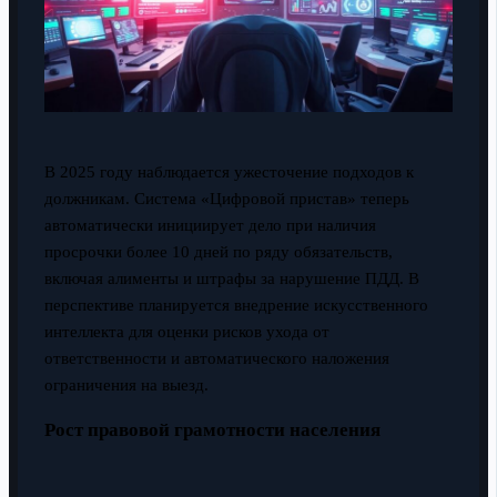
В 2025 году наблюдается ужесточение подходов к
должникам. Система «Цифровой пристав» теперь
автоматически инициирует дело при наличия
просрочки более 10 дней по ряду обязательств,
включая алименты и штрафы за нарушение ПДД. В
перспективе планируется внедрение искусственного
интеллекта для оценки рисков ухода от
ответственности и автоматического наложения
ограничения на выезд.
Рост правовой грамотности населения