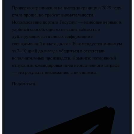
Проверка ограничения на выезд за границу в 2025 году
стала проще, но требует внимательности.
Использование портала Госуслуг — наиболее верный и
удобный способ, однако не стоит забывать о
дублирующих источниках информации и
своевременной оплате долгов. Рекомендуется минимум
за 7–10 дней до выезда убедиться в отсутствии
исполнительных производств. Помните: потерянный
отпуск или командировка из-за неоплаченного штрафа
— это результат невнимания, а не системы.
Поделиться