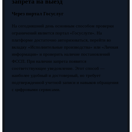
запрета на выезд
Через портал Госуслуг
На сегодняшний день основным способом проверки
ограничений является портал «Госуслуги». На
платформе достаточно авторизоваться, перейти во
вкладку «Исполнительные производства» или «Личная
информация» и проверить наличие постановлений
ФССП. При наличии запрета появится
соответствующее уведомление. Этот способ —
наиболее удобный и достоверный, но требует
подтвержденной учетной записи и навыков обращения
с цифровыми сервисами.