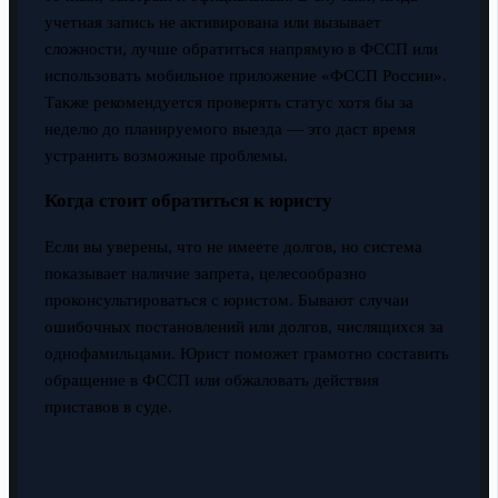
учетная запись не активирована или вызывает
сложности, лучше обратиться напрямую в ФССП или
использовать мобильное приложение «ФССП России».
Также рекомендуется проверять статус хотя бы за
неделю до планируемого выезда — это даст время
устранить возможные проблемы.
Когда стоит обратиться к юристу
Если вы уверены, что не имеете долгов, но система
показывает наличие запрета, целесообразно
проконсультироваться с юристом. Бывают случаи
ошибочных постановлений или долгов, числящихся за
однофамильцами. Юрист поможет грамотно составить
обращение в ФССП или обжаловать действия
приставов в суде.