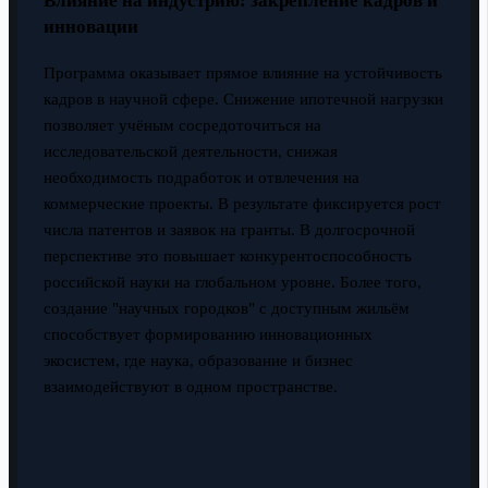
Влияние на индустрию: закрепление кадров и
инновации
Программа оказывает прямое влияние на устойчивость
кадров в научной сфере. Снижение ипотечной нагрузки
позволяет учёным сосредоточиться на
исследовательской деятельности, снижая
необходимость подработок и отвлечения на
коммерческие проекты. В результате фиксируется рост
числа патентов и заявок на гранты. В долгосрочной
перспективе это повышает конкурентоспособность
российской науки на глобальном уровне. Более того,
создание "научных городков" с доступным жильём
способствует формированию инновационных
экосистем, где наука, образование и бизнес
взаимодействуют в одном пространстве.