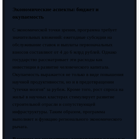
Экономические аспекты: бюджет и
окупаемость
С экономической точки зрения, программа требует
значительных вложений: ежегодные субсидии на
обслуживание ставок и выплаты первоначальных
взносов составляют от 4 до 6 млрд рублей. Однако
государство рассматривает эти расходы как
инвестиции в развитие человеческого капитала.
Окупаемость выражается не только в виде повышения
научной продуктивности, но и в предотвращении
"утечки мозгов" за рубеж. Кроме того, рост спроса на
жильё в научных кластерах стимулирует развитие
строительной отрасли и сопутствующей
инфраструктуры. Таким образом, программа
выполняет и функцию регионального экономического
рычага.