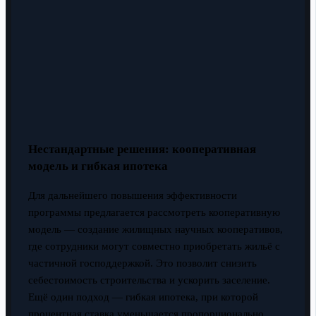
Нестандартные решения: кооперативная
модель и гибкая ипотека
Для дальнейшего повышения эффективности
программы предлагается рассмотреть кооперативную
модель — создание жилищных научных кооперативов,
где сотрудники могут совместно приобретать жильё с
частичной господдержкой. Это позволит снизить
себестоимость строительства и ускорить заселение.
Ещё один подход — гибкая ипотека, при которой
процентная ставка уменьшается пропорционально