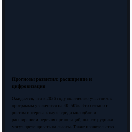
Прогнозы развития: расширение и
цифровизация
Ожидается, что к 2026 году количество участников
программы увеличится на 40–50%. Это связано с
ростом интереса к науке среди молодёжи и
расширением перечня организаций, чьи сотрудники
могут претендовать на льготы. Также правительство