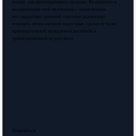
основу для инновационного прорыва. Расширение и
модернизация этой программы с применением
нестандартных решений способно радикально
изменить облик научной индустрии, сделав её более
привлекательной, конкурентоспособной и
ориентированной на результат.
Поделиться