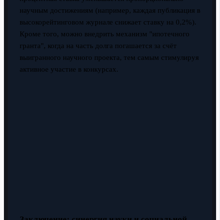
научным достижениям (например, каждая публикация в
высокорейтинговом журнале снижает ставку на 0,2%).
Кроме того, можно внедрить механизм "ипотечного
гранта", когда на часть долга погашается за счёт
выигранного научного проекта, тем самым стимулируя
активное участие в конкурсах.
Заключение: синергия науки и социальной