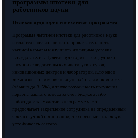
программы ипотеки для
работников науки
Целевая аудитория и механизм программы
Программа льготной ипотеки для работников науки
создаётся с целью повысить привлекательность
научной карьеры и улучшить жилищные условия
исследователей. Целевая аудитория — сотрудники
научно-исследовательских институтов, вузов,
инновационных центров и лабораторий. Ключевой
механизм — снижение процентной ставки по ипотеке
(обычно до 3–5%), а также возможность получения
первоначального взноса за счёт бюджета либо
работодателя. Участие в программе часто
предполагает закрепление сотрудника на определённый
срок в научной организации, что повышает кадровую
устойчивость сектора.