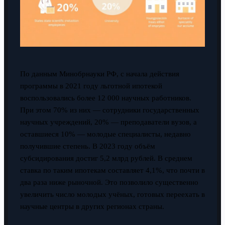
По данным Минобрнауки РФ, с начала действия
программы в 2021 году льготной ипотекой
воспользовались более 12 000 научных работников.
При этом 70% из них — сотрудники государственных
научных учреждений, 20% — преподаватели вузов, а
оставшиеся 10% — молодые специалисты, недавно
получившие степень. В 2023 году объём
субсидирования достиг 5,2 млрд рублей. В среднем
ставка по таким ипотекам составляет 4,1%, что почти в
два раза ниже рыночной. Это позволило существенно
увеличить число молодых учёных, готовых переехать в
научные центры в других регионах страны.